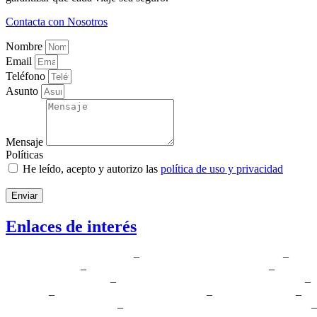
Contacta con Nosotros
Nombre
Email
Teléfono
Asunto
Mensaje
Políticas
He leído, acepto y autorizo las
política de uso y privacidad
Enviar
Enlaces de interés
Radio Taxi Collado Villalba
–
Radio Taxi Boadilla del Monte
–
Radio
Madrid 7 Plazas
–
Radio Taxi Madrid Latina al aeropuerto
–
Radio Ta
Parque Warner Madrid
–
Taxis al aeropuerto de Barajas en Madrid
–
Móstoles
–
Taxis Al Aeropuerto En Leganés
–
Taxi Fuenlabrada
–
Ta
Recogida en Aeropuerto
–
Radio Taxi Madrid Chueca al aeropuerto