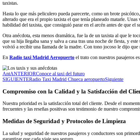
taxistas.
Hasta lo que más peliculero pueda parecerte, como un brote psicótico, 
alterado que era el propio taxista el que tenía planeado matarle. Unas
habilidad del taxista, que consiguió parar en el arcén antes de que el s
Otra anécdota, esta menos dramática, fue la de un taxista al que le t
que su hija llegaba sana y salva a casa tras una noche de fiesta, y est
volvió a recibir una llamada de la madre. Con tono jocoso le dijo qu
En
Radio taxi Madrid Aeropuerto
el trato con nuestros pasajeros e
Ant
ANTERIOR
Conoce al taxi del futuro
SIGUIENTE
Radio Taxi Madrid Chueca aeropuerto
Siguiente
Compromiso con la Calidad y la Satisfacción del Clie
Nuestra prioridad es la satisfacción total del cliente. Desde el moment
frecuentes y las reseñas positivas son testimonio de nuestro compromis
Medidas de Seguridad y Protocolos de Limpieza
La salud y seguridad de nuestros pasajeros y conductores son primordi
garantizar que cada viaje sea seguro.