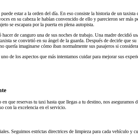
puede estar a la orden del día. En eso consiste la historia de un taxis
 voces en su cabeza le habían convencido de ello y parecieron ser más pe
ujeto se escapara por la puerta en plena autopista.
ocó hacer de canguro una de sus noches de trabajo. Una madre decidió u
e taxista se convirtió en su ángel de la guarda. Después de decirle que su
e no quería imaginarse cómo iban normalmente sus pasajeros si considera
s uno de los aspectos que más intentamos cuidar para mejorar sus experi
nte
o en que reservas tu taxi hasta que llegas a tu destino, nos aseguramos 
o con la excelencia en el servicio.
ales. Seguimos estrictas directrices de limpieza para cada vehículo y 