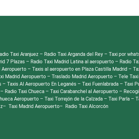
adio Taxi Aranjuez
–
Radio Taxi Arganda del Rey
–
Taxi por wha
rid 7 Plazas
–
Radio Taxi Madrid Latina al aeropuerto
–
Radio Ta
l Aeropuerto
–
Taxis al aeropuerto en Plaza Castilla Madrid
–
Ta
xi Madrid Aeropuerto
–
Traslado Madrid Aeropuerto
–
Tele Taxi
s
–
Taxis Al Aeropuerto En Leganés
–
Taxi Fuenlabrada
–
Taxi P
o
–
Radio Taxi Chueca
–
Taxi Carabanchel al Aeropuerto
–
Recogi
Chueca Aeropuerto
–
Taxi Torrejón de la Calzada
–
Taxi Parla
–
T
oz
–
Taxi Madrid Aeropuerto
–
Radio Taxi Alcorcón