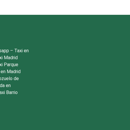
tsapp
–
Taxi en
xi Madrid
xi Parque
 en Madrid
ozuelo de
da en
axi Barrio