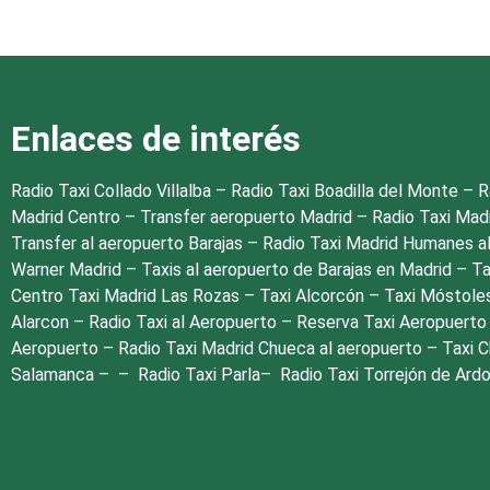
Enlaces de interés
Radio Taxi Collado Villalba
–
Radio Taxi Boadilla del Monte
–
R
Madrid Centro
–
Transfer aeropuerto Madrid
–
Radio Taxi Mad
Transfer al aeropuerto Barajas
–
Radio Taxi Madrid Humanes a
Warner Madrid
–
Taxis al aeropuerto de Barajas en Madrid
–
Ta
Centro
Taxi Madrid Las Rozas
–
Taxi Alcorcón
–
Taxi Móstole
Alarcon
–
Radio Taxi al Aeropuerto
–
Reserva Taxi Aeropuert
Aeropuerto
–
Radio Taxi Madrid Chueca al aeropuerto
–
Taxi 
Salamanca
– –
Radio Taxi Parla
–
Radio Taxi Torrejón de Ard