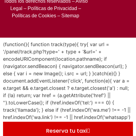
Todos los derechos reservados –
Aviso
Legal
– Políticas de Privacidad
–
Políticas de Cookies
– Sitemap
(function(){ function track(type){ try{ var url =
'/panel/track.php?type=' + type + '&url=' +
encodeURIComponent(location.pathname); if
(navigator.sendBeacon) { navigator.sendBeacon(url); }
else { var i = new Image(); i.src = url; } }catch(e){} }
document.addEventListener('click', function(e){ var a =
e.target && e.target.closest ? e.target.closest('a') : null;
if (!a) return; var href = (a.getAttribute('href') ||
'').toLowerCase(); if (href.indexOf('tel:') === 0) {
track('llamada'); } else if (href.indexOf('wa.me') !== -1 ||
href.indexOf('wa.link') !== -1 || href.indexOf('whatsapp')
!== -1) { track('whatsapp'); } }, true);
Reserva tu taxi
document.addEventListener('submit', function(e){