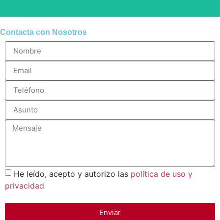
Contacta con Nosotros
La salud y seguridad de nuestros pasajeros y
conductores son primordiales. Seguimos estrictas
directrices de limpieza para cada vehículo y cumplimos
con todas las normativas sanitarias recomendadas para
garantizar que cada viaje sea seguro.
He leído, acepto y autorizo las
política de uso y
privacidad
Enviar