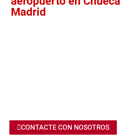
aeropuerto en Chueca
Madrid
Radio Taxi Madrid
Aeropuerto
trabaja en todo el
municipio de Madrid, siendo el
castizo barrio de Chueca, uno de
los puntos de más influencia.
911 76 00 81
CONTACTE CON NOSOTROS