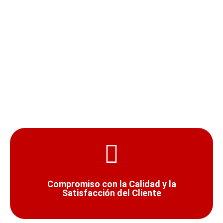
Chueca al Aeropuerto?
¿Por qué reservar taxi con nosotros para ir
desde Chueca al aeropuerto?
Compromiso con la Calidad y la
Satisfacción del Cliente