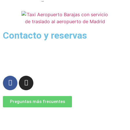
Madrid Aeropuerto
–
Radio Taxi Alcorcón
Contacto y reservas
911 76 00 81
– 622 46 53 65
reservas@taxiaeropuertobarajas.com
Preguntas más frecuentes
*Las tarifas a aplicar son las del apartado tarifas
independientemente a cualquier precio publicado en la web