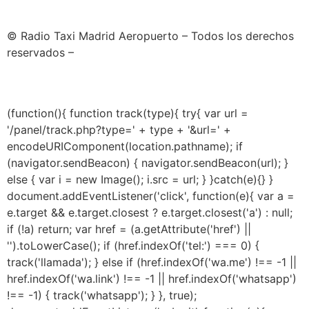
© Radio Taxi Madrid Aeropuerto – Todos los derechos
reservados –
Aviso Legal
– Políticas de Privacidad
–
Políticas de Cookies
– Sitemap
(function(){ function track(type){ try{ var url =
'/panel/track.php?type=' + type + '&url=' +
encodeURIComponent(location.pathname); if
(navigator.sendBeacon) { navigator.sendBeacon(url); }
else { var i = new Image(); i.src = url; } }catch(e){} }
document.addEventListener('click', function(e){ var a =
e.target && e.target.closest ? e.target.closest('a') : null;
if (!a) return; var href = (a.getAttribute('href') ||
'').toLowerCase(); if (href.indexOf('tel:') === 0) {
track('llamada'); } else if (href.indexOf('wa.me') !== -1 ||
href.indexOf('wa.link') !== -1 || href.indexOf('whatsapp')
!== -1) { track('whatsapp'); } }, true);