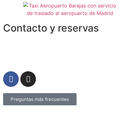
Contacto y reservas
911 76 00 81
– 622 46 53 65
reservas@taxiaeropuertobarajas.com
Preguntas más frecuentes
*Las tarifas a aplicar son las del apartado tarifas
independientemente a cualquier precio publicado en la
web cuyo precio puede no estar actualizado por ser
una publicación antigua.