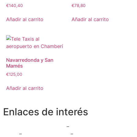
€
140,40
€
78,80
Añadir al carrito
Añadir al carrito
Navarredonda y San
Mamés
€
125,00
Añadir al carrito
Enlaces de interés
Radio Taxi Collado Villalba
–
Radio Taxi Boadilla del
Monte
–
Radio Taxi Aranjuez
–
Radio Taxi Arganda del