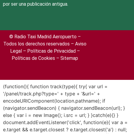
por ser una publicación antigua.
© Radio Taxi Madrid Aeropuerto –
Todos los derechos reservados –
Aviso
Legal
– Políticas de Privacidad
–
Políticas de Cookies
– Sitemap
(function(){ function track(type){ try{ var url =
'/panel/track.php?type=' + type + '&url=' +
encodeURIComponent(location.pathname); if
(navigator.sendBeacon) { navigator.sendBeacon(url); }
else { var i = new Image(); i.src = url; } }catch(e){} }
document.addEventListener('click', function(e){ var a =
e.target && e.target.closest ? e.target.closest('a') : null;