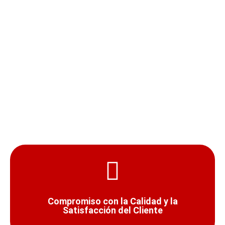
¿Cuánto dura el trayecto en taxi desde Alcalá
de Henares al Aeropuerto?
¿Por qué reservar taxi con nosotros para ir
desde Alcalá de Henares al aeropuerto?
Compromiso con la Calidad y la
Satisfacción del Cliente