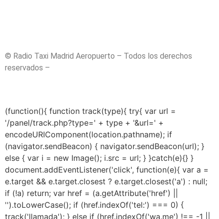
independientemente a cualquier precio publicado en la web
cuyo precio puede no estar actualizado por ser una
publicación antigua.
© Radio Taxi Madrid Aeropuerto – Todos los derechos
reservados –
Aviso Legal
– Políticas de Privacidad
–
Políticas de Cookies
– Sitemap
(function(){ function track(type){ try{ var url =
'/panel/track.php?type=' + type + '&url=' +
encodeURIComponent(location.pathname); if
(navigator.sendBeacon) { navigator.sendBeacon(url); }
else { var i = new Image(); i.src = url; } }catch(e){} }
document.addEventListener('click', function(e){ var a =
e.target && e.target.closest ? e.target.closest('a') : null;
if (!a) return; var href = (a.getAttribute('href') ||
'').toLowerCase(); if (href.indexOf('tel:') === 0) {
track('llamada'); } else if (href.indexOf('wa.me') !== -1 ||