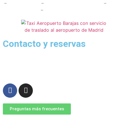
–
Radio Taxi Parla
–
Radio Taxi Torrejón de Ardoz
–
Taxi
Madrid Aeropuerto
–
Radio Taxi Alcorcón
Contacto y reservas
911 76 00 81
– 622 46 53 65
reservas@taxiaeropuertobarajas.com
Preguntas más frecuentes
*Las tarifas a aplicar son las del apartado tarifas