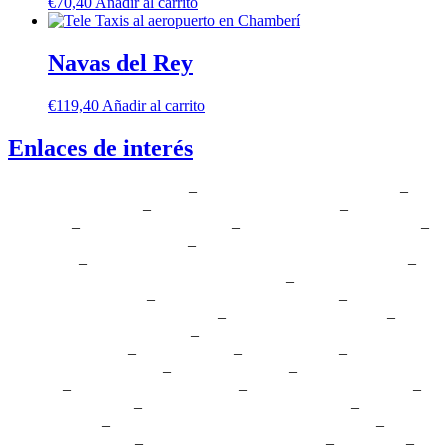
€
70,40
Añadir al carrito
Navas del Rey
€
119,40
Añadir al carrito
Enlaces de interés
Radio Taxi Collado Villalba
–
Radio Taxi Boadilla del Monte
–
Radio Taxi Aranjuez
–
Radio Taxi Arganda del Rey
–
Taxi por
whatsapp
–
Taxi en Madrid Centro
–
Transfer aeropuerto Madrid
–
Radio Taxi Madrid 7 Plazas
–
Radio Taxi Madrid Latina al
aeropuerto
–
Radio Taxi Madrid Transfer al aeropuerto Barajas
–
Radio Taxi Madrid Humanes al Aeropuerto
–
Taxis al aeropuerto en
Plaza Castilla Madrid
–
Taxi Parque Warner Madrid
–
Taxis al
aeropuerto de Barajas en Madrid
–
Taxi Madrid Aeropuerto
–
Traslado Madrid Aeropuerto
–
Tele Taxi en Madrid Centro
Taxi
Madrid Las Rozas
–
Taxi Alcorcón
–
Taxi Móstoles
–
Taxis Al
Aeropuerto En Leganés
–
Taxi Fuenlabrada
–
Taxi Pozuelo de
Alarcon
–
Radio Taxi al Aeropuerto
–
Reserva Taxi Aeropuerto
–
Radio Taxi Chueca
–
Taxi Carabanchel al Aeropuerto
–
Recogida
en Aeropuerto
–
Radio Taxi Madrid Chueca al aeropuerto
–
Taxi
Chueca Aeropuerto
–
Taxi Torrejón de la Calzada
–
Taxi Parla
–