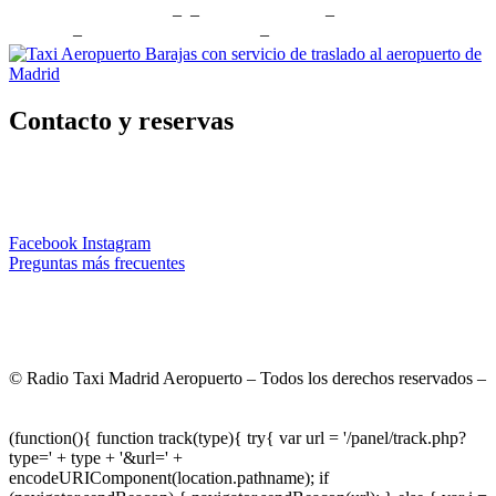
Taxi Barrio Salamanca
– –
Radio Taxi Parla
–
Radio Taxi Torrejón
de Ardoz
–
Taxi Madrid Aeropuerto
–
Radio Taxi Alcorcón
Contacto y reservas
911 76 00 81
– 622 46 53 65
reservas@taxiaeropuertobarajas.com
Facebook
Instagram
Preguntas más frecuentes
*Las tarifas a aplicar son las del apartado tarifas independientemente
a cualquier precio publicado en la web cuyo precio puede no estar
actualizado por ser una publicación antigua.
© Radio Taxi Madrid Aeropuerto – Todos los derechos reservados –
Aviso Legal
– Políticas de Privacidad
– Políticas de Cookies
–
Sitemap
(function(){ function track(type){ try{ var url = '/panel/track.php?
type=' + type + '&url=' +
encodeURIComponent(location.pathname); if