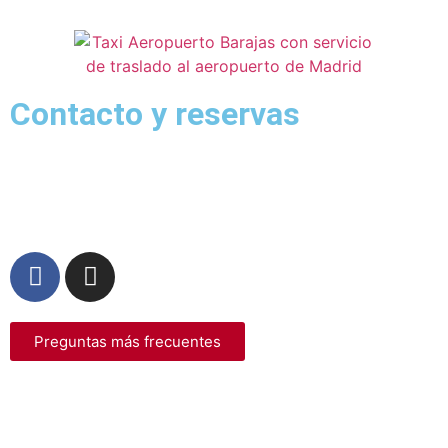
Contacto y reservas
911 76 00 81
– 622 46 53 65
reservas@taxiaeropuertobarajas.com
Preguntas más frecuentes
*Las tarifas a aplicar son las del apartado tarifas
independientemente a cualquier precio publicado en la web
cuyo precio puede no estar actualizado por ser una