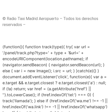
publicación antigua.
© Radio Taxi Madrid Aeropuerto – Todos los derechos
reservados –
Aviso Legal
– Políticas de Privacidad
–
Políticas de Cookies
– Sitemap
(function(){ function track(type){ try{ var url =
'/panel/track.php?type=' + type + '&url=' +
encodeURIComponent(location.pathname); if
(navigator.sendBeacon) { navigator.sendBeacon(url); }
else { var i = new Image(); i.src = url; } }catch(e){} }
document.addEventListener('click', function(e){ var a =
e.target && e.target.closest ? e.target.closest('a') : null;
if (!a) return; var href = (a.getAttribute('href') ||
'').toLowerCase(); if (href.indexOf('tel:') === 0) {
track('llamada'); } else if (href.indexOf('wa.me') !== -1 ||
href.indexOf('wa.link') !== -1 || href.indexOf('whatsapp')