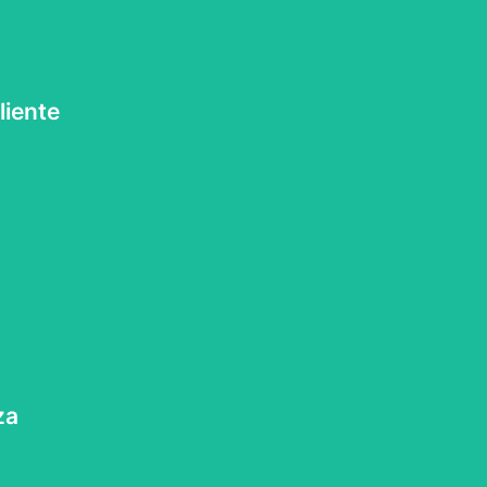
liente
nos aseguramos de que tu experiencia sea de primera calidad.
a excelencia en el servicio.
za