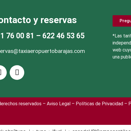
ontacto y reservas
Preg
1 76 00 81
– 622 46 53 65
*Las tari
independ
web cuyo
servas@taxiaeropuertobarajas.com
una publi
 derechos reservados –
Aviso Legal
– Políticas de Privacidad
– P