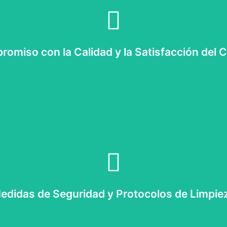
omiso con la Calidad y la Satisfacción del C
de el momento en que reservas tu taxi hasta que llegas a tu destino, 
s y las reseñas positivas son testimonio de nuestro compromiso con l
edidas de Seguridad y Protocolos de Limpie