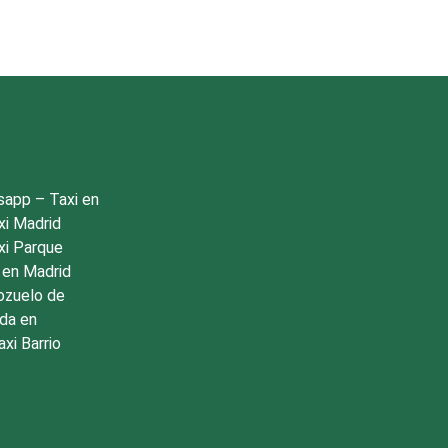
tsapp
–
Taxi en
xi Madrid
xi Parque
 en Madrid
ozuelo de
da en
axi Barrio