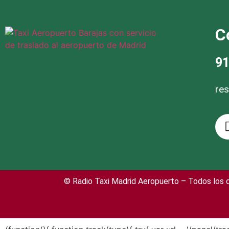
C
91
re
© Radio Taxi Madrid Aeropuerto – Todos los