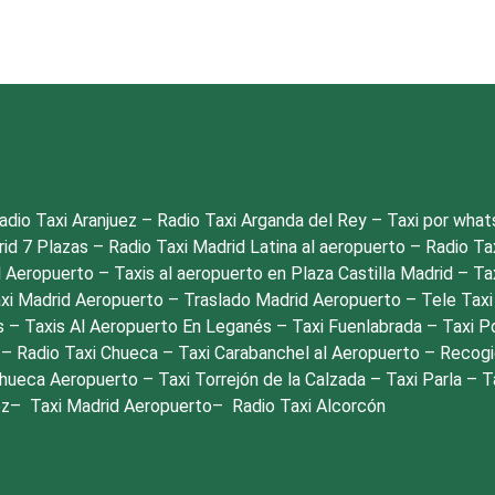
adio Taxi Aranjuez
–
Radio Taxi Arganda del Rey
–
Taxi por wha
rid 7 Plazas
–
Radio Taxi Madrid Latina al aeropuerto
–
Radio Ta
l Aeropuerto
–
Taxis al aeropuerto en Plaza Castilla Madrid
–
Ta
xi Madrid Aeropuerto
–
Traslado Madrid Aeropuerto
–
Tele Taxi
s
–
Taxis Al Aeropuerto En Leganés
–
Taxi Fuenlabrada
–
Taxi P
o
–
Radio Taxi Chueca
–
Taxi Carabanchel al Aeropuerto
–
Recogi
Chueca Aeropuerto
–
Taxi Torrejón de la Calzada
–
Taxi Parla
–
T
oz
–
Taxi Madrid Aeropuerto
–
Radio Taxi Alcorcón