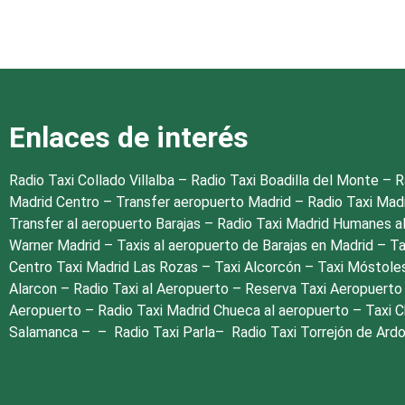
Enlaces de interés
Radio Taxi Collado Villalba
–
Radio Taxi Boadilla del Monte
–
R
Madrid Centro
–
Transfer aeropuerto Madrid
–
Radio Taxi Mad
Transfer al aeropuerto Barajas
–
Radio Taxi Madrid Humanes a
Warner Madrid
–
Taxis al aeropuerto de Barajas en Madrid
–
Ta
Centro
Taxi Madrid Las Rozas
–
Taxi Alcorcón
–
Taxi Móstole
Alarcon
–
Radio Taxi al Aeropuerto
–
Reserva Taxi Aeropuert
Aeropuerto
–
Radio Taxi Madrid Chueca al aeropuerto
–
Taxi 
Salamanca
– –
Radio Taxi Parla
–
Radio Taxi Torrejón de Ard