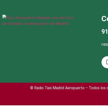
C
91
re
© Radio Taxi Madrid Aeropuerto – Todos los