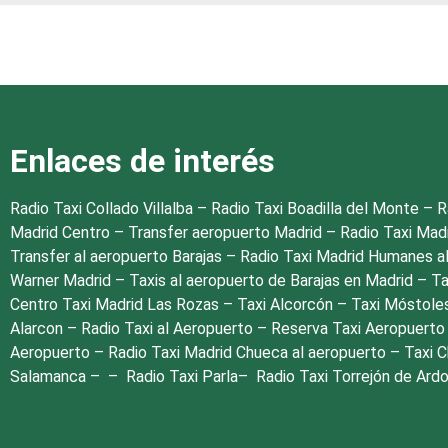
La salud y seguridad de nuestros pasaje
primordiales. Seguimos estrictas directric
vehículo y cumplimos con todas las normativ
para garantizar que cada viaje
Enlaces de interés
Radio Taxi Collado Villalba
–
Radio Taxi Boadilla del Monte
–
R
Madrid Centro
–
Transfer aeropuerto Madrid
–
Radio Taxi Mad
Transfer al aeropuerto Barajas
–
Radio Taxi Madrid Humanes a
Warner Madrid
–
Taxis al aeropuerto de Barajas en Madrid
–
Ta
Centro
Taxi Madrid Las Rozas
–
Taxi Alcorcón
–
Taxi Móstole
Alarcon
–
Radio Taxi al Aeropuerto
–
Reserva Taxi Aeropuert
Aeropuerto
–
Radio Taxi Madrid Chueca al aeropuerto
–
Taxi 
Salamanca
– –
Radio Taxi Parla
–
Radio Taxi Torrejón de Ard