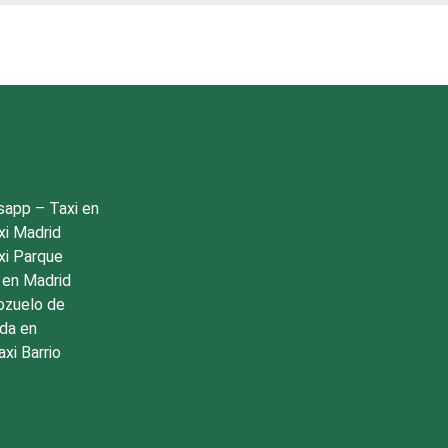
tsapp
–
Taxi en
xi Madrid
xi Parque
 en Madrid
ozuelo de
da en
axi Barrio