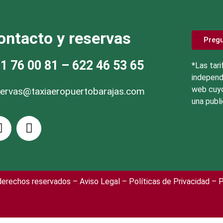
ontacto y reservas
Preg
1 76 00 81
– 622 46 53 65
*Las tari
independ
web cuyo
servas@taxiaeropuertobarajas.com
una publi
 derechos reservados –
Aviso Legal
– Políticas de Privacidad
– P