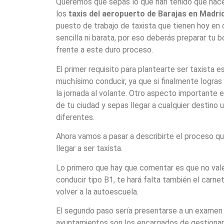
Queremos que sepas lo que han tenido que hac
los
taxis del aeropuerto de Barajas en Madri
puesto de trabajo de taxista que tienen hoy en 
sencilla ni barata, por eso deberás preparar tu b
frente a este duro proceso.
El primer requisito para plantearte ser taxista 
muchísimo conducir, ya que si finalmente logras 
la jornada al volante. Otro aspecto importante 
de tu ciudad y sepas llegar a cualquier destino u
diferentes.
Ahora vamos a pasar a describirte el proceso qu
llegar a ser taxista.
Lo primero que hay que comentar es que no vale
conducir tipo B1, te hará falta también el carne
volver a la autoescuela.
El segundo paso sería presentarse a un examen 
ayuntamientos son los encargados de gestionar l