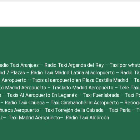
ros y conductores son
es de limpieza para cada
as sanitarias recomendadas
 sea seguro.
adio Taxi Aranjuez
–
Radio Taxi Arganda del Rey
–
Taxi por wha
rid 7 Plazas
–
Radio Taxi Madrid Latina al aeropuerto
–
Radio Ta
l Aeropuerto
–
Taxis al aeropuerto en Plaza Castilla Madrid
–
Ta
xi Madrid Aeropuerto
–
Traslado Madrid Aeropuerto
–
Tele Taxi
s
–
Taxis Al Aeropuerto En Leganés
–
Taxi Fuenlabrada
–
Taxi P
o
–
Radio Taxi Chueca
–
Taxi Carabanchel al Aeropuerto
–
Recogi
Chueca Aeropuerto
–
Taxi Torrejón de la Calzada
–
Taxi Parla
–
T
oz
–
Taxi Madrid Aeropuerto
–
Radio Taxi Alcorcón