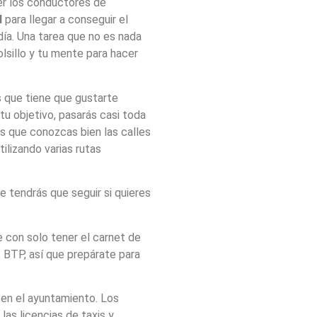
er los conductores de
d
para llegar a conseguir el
día. Una tarea que no es nada
olsillo y tu mente para hacer
es que tiene que gustarte
tu objetivo, pasarás casi toda
es que conozcas bien las calles
tilizando varias rutas
e tendrás que seguir si quieres
 con solo tener el carnet de
t BTP, así que prepárate para
en el ayuntamiento. Los
as licencias de taxis y